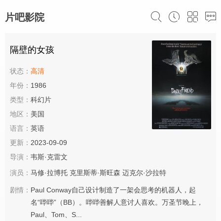
片吧影院
隔壁的女孩
状态：
高清
年份：
1986
类型：
科幻片
地区：
美国
语言：
英语
更新：
2023-09-09
导演：
韦斯·克雷文
演员：
马修·拉博托
克里斯蒂·斯旺森
迈克尔·沙拉特
剧情：
Paul Conway自己设计制造了一架会思考的机器人，起
名“哔哔”（BB）。哔哔善解人意讨人喜欢。万圣节晚上，
Paul、Tom、S...