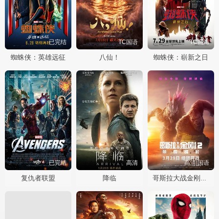
已完结
TC国语
TC高清
蜘蛛侠：英雄远征
八仙！
蜘蛛侠：崭新之日
已完结
高清
高清|国语
复仇者联盟
降临
哥斯拉大战金刚2：帝国崛起