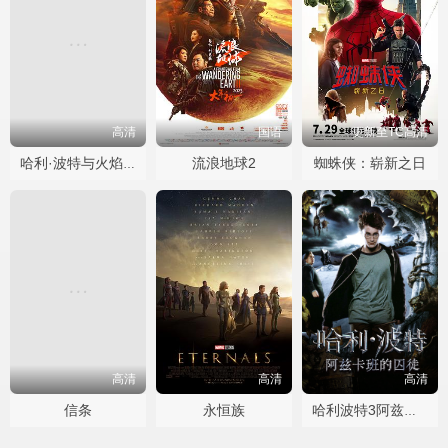
高清
国语
更新至TC高清
流浪地球2
蜘蛛侠：崭新之日
哈利·波特与火焰杯国语
高清
高清
高清
信条
永恒族
哈利波特3阿兹卡班的囚徒