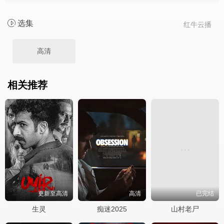
选集
红牛云播
高清
相关推荐
更新至高清
高清
已完结
生灵
痴迷2025
山村老尸