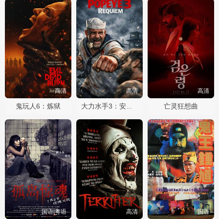
高清
高清
高清
鬼玩人6：炼狱
亡灵狂想曲
大力水手3：安魂曲
国语|粤语
高清
国语