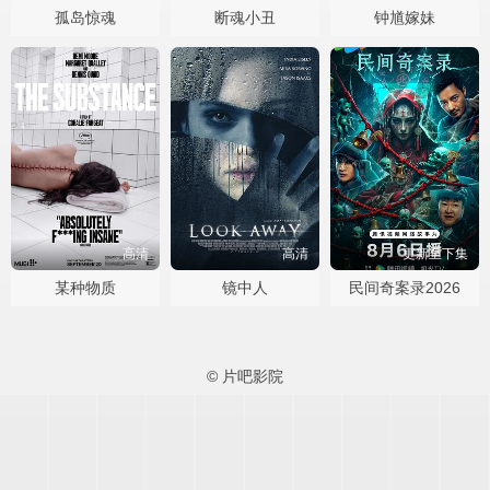
孤岛惊魂
断魂小丑
钟馗嫁妹
高清
高清
更新至下集
某种物质
镜中人
民间奇案录2026
© 片吧影院