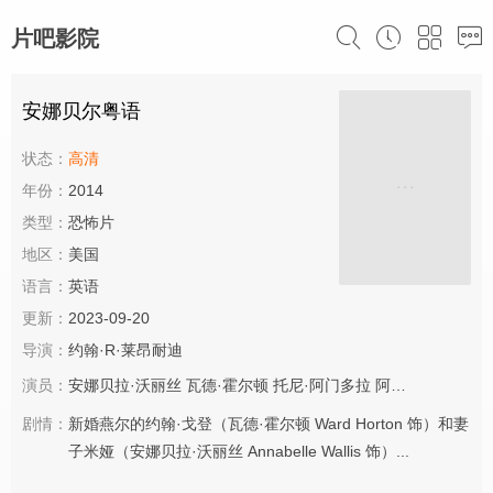
片吧影院
安娜贝尔粤语
状态：
高清
年份：
2014
类型：
恐怖片
地区：
美国
语言：
英语
更新：
2023-09-20
导演：
约翰·R·莱昂耐迪
演员：
安娜贝拉·沃丽丝
瓦德·霍尔顿
托尼·阿门多拉
阿尔法·伍达德
凯
剧情：
新婚燕尔的约翰·戈登（瓦德·霍尔顿 Ward Horton 饰）和妻
子米娅（安娜贝拉·沃丽丝 Annabelle Wallis 饰）...