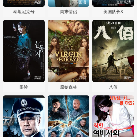
高清
国语
更新高清
泰坦尼克号
周末情侣
美国队长3
高清
高清
国语
眼眸
原始森林
八佰