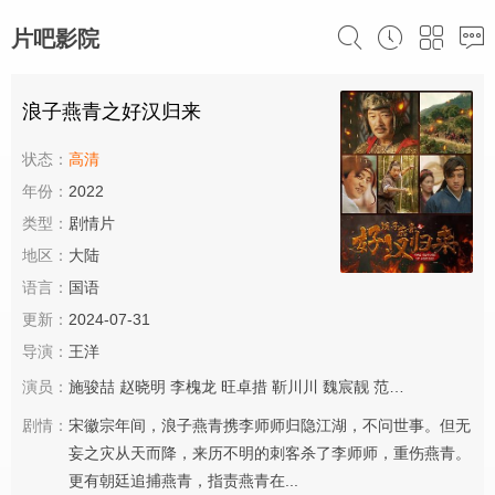
片吧影院
浪子燕青之好汉归来
状态：
高清
年份：
2022
类型：
剧情片
地区：
大陆
语言：
国语
更新：
2024-07-31
导演：
王洋
演员：
施骏喆
赵晓明
李槐龙
旺卓措
靳川川
魏宸靓
范桢
宋楚炎
齐纪
剧情：
宋徽宗年间，浪子燕青携李师师归隐江湖，不问世事。但无
妄之灾从天而降，来历不明的刺客杀了李师师，重伤燕青。
更有朝廷追捕燕青，指责燕青在...