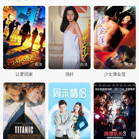
高清
高清
高清
让爱回家
强奸
少女潘金莲