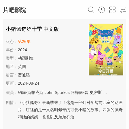
片吧影院
小猪佩奇第十季 中文版
状态：
第26集
年份：
2024
类型：
动画剧集
地区：
英国
语言：
普通话
更新：
2024-08-24
演员：
约翰·斯帕克斯
John
Sparkes
阿梅丽·碧·史密斯
理查德·赖丁斯
剧情：
《小猪佩奇》最新季来了！这是一部针对学龄前儿童的动画
片，讲述的是一只名叫佩奇的可爱小猪的故事。四岁的佩奇
和她的妈妈、爸爸以及弟弟乔治...