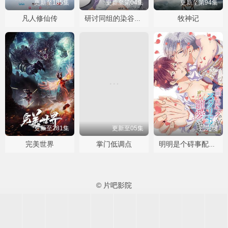
更新至185集
更新至第04集
更新至第94集
凡人修仙传
牧神记
研讨同组的染谷同学原来是女优这事
更新至281集
更新至05集
已完结
完美世界
掌门低调点
明明是个碍事配角、却被王子给宠爱了
© 片吧影院