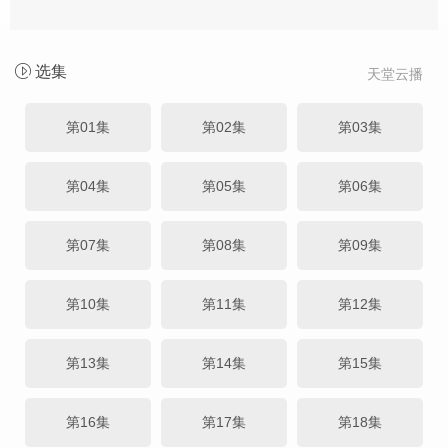
选集
天堂云播
第01集
第02集
第03集
第04集
第05集
第06集
第07集
第08集
第09集
第10集
第11集
第12集
第13集
第14集
第15集
第16集
第17集
第18集