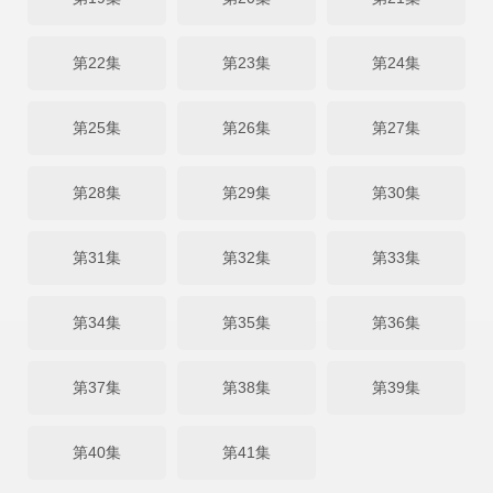
第22集
第23集
第24集
第25集
第26集
第27集
第28集
第29集
第30集
第31集
第32集
第33集
第34集
第35集
第36集
第37集
第38集
第39集
第40集
第41集