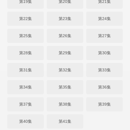
第19集
第20集
第21集
第22集
第23集
第24集
第25集
第26集
第27集
第28集
第29集
第30集
第31集
第32集
第33集
第34集
第35集
第36集
第37集
第38集
第39集
第40集
第41集