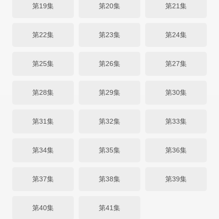
第19集
第20集
第21集
第22集
第23集
第24集
第25集
第26集
第27集
第28集
第29集
第30集
第31集
第32集
第33集
第34集
第35集
第36集
第37集
第38集
第39集
第40集
第41集