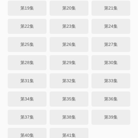
第19集
第20集
第21集
第22集
第23集
第24集
第25集
第26集
第27集
第28集
第29集
第30集
第31集
第32集
第33集
第34集
第35集
第36集
第37集
第38集
第39集
第40集
第41集