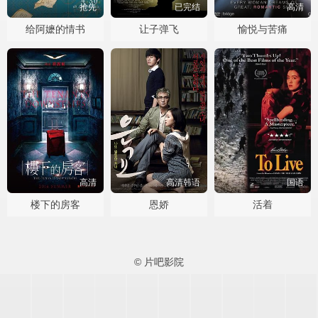
抢先
已完结
高清
给阿嬷的情书
让子弹飞
愉悦与苦痛
高清
高清韩语
国语
楼下的房客
恩娇
活着
© 片吧影院