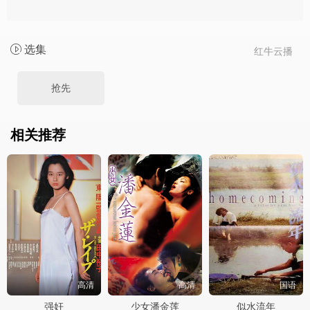
选集
红牛云播
抢先
相关推荐
高清
高清
国语
强奸
少女潘金莲
似水流年