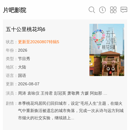
片吧影院
五十公里桃花坞6
状态：
更新至20260807特辑5
年份：
2026
类型：
节目秀
地区：
大陆
语言：
国语
更新：
2026-08-07
演员：
周涛
袁咏仪
王传君
彭冠英
萧敬腾
方媛
阿如那
徐志胜
李雪琴
剧情：
本季桃花坞居民们回归城市，设定“毛坯人生”主题，在烟火
气中重新焕活被遗忘的城市角落，完成一次从诗与远方到城
市烟火的社交实验，继续踏上...