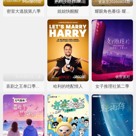
Plus第03期
更新至20260805期
更新至20260804期
密室大逃脱第八季
姐姐快醒醒
耀眼角色番综·耀眼一夏
第06期纯享上集
第02期
收官派对
哈利的绝配情人
女子推理社第二季
喜剧之王单口季第三季