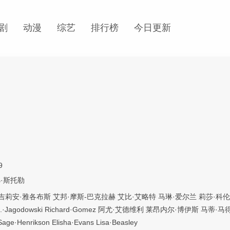
剧
动漫
综艺
排行榜
今日更新
9
·斯托勒
吉莉安·雅各布斯
艾邦·摩斯-巴克拉赫
艾比·艾略特
马琳·爱尔兰
莉莎·科伦
J.·Jagodowski
Richard·Gomez
阿尤·艾德维利
莱昂内尔·博伊斯
马蒂·马
Sage·Henrikson
Elisha·Evans
Lisa·Beasley