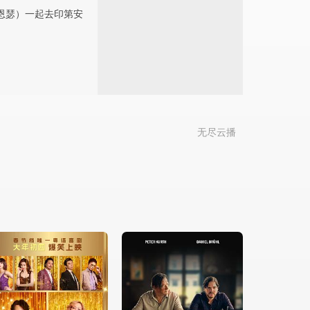
博恩瑟）一起去印第安
无尽云播