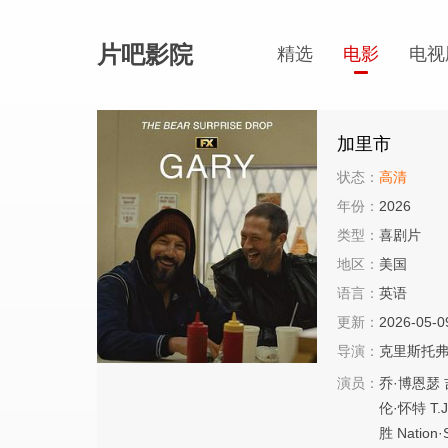
片吧影院
精选
电影
电视
加里市
状态：
高清
年份：
2026
类型：
喜剧片
地区：
美国
语言：
英语
更新：
2026-05-0
导演：
克里斯托弗
演员：
乔·博恩瑟
伦·怀特
T.
胜
Nation·