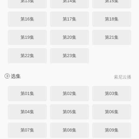
第13集
第14集
第15集
第16集
第17集
第18集
第19集
第20集
第21集
第22集
第23集
选集
索尼云播
第01集
第02集
第03集
第04集
第05集
第06集
第07集
第08集
第09集