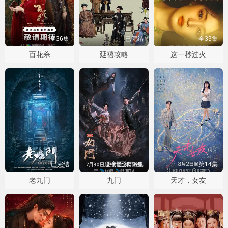
全36集
已完结
全33集
百花杀
延禧攻略
这一秒过火
已完结
更新至第16集
第14集
老九门
九门
天才，女友