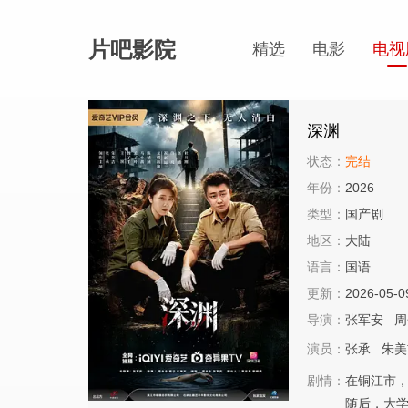
片吧影院
精选
电影
电视
深渊
状态：
完结
年份：
2026
类型：
国产剧
地区：
大陆
语言：
国语
更新：
2026-05-0
导演：
张军安
周
演员：
张承
朱美
剧情：
在铜江市
随后，大学