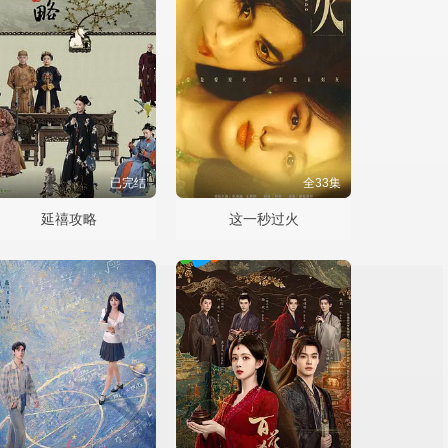
已完结
全33集
延禧攻略
这一秒过火