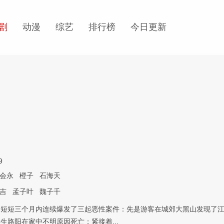
剧
动漫
综艺
排行榜
今日更新
9
会永
橙子
石海天
吉
孟子叶
魏子千
，短短三个月内连续爆发了三起恶性案件：先是游客在城郊大黑山发现了
生路阳在家中不明原因死亡；紧接着...