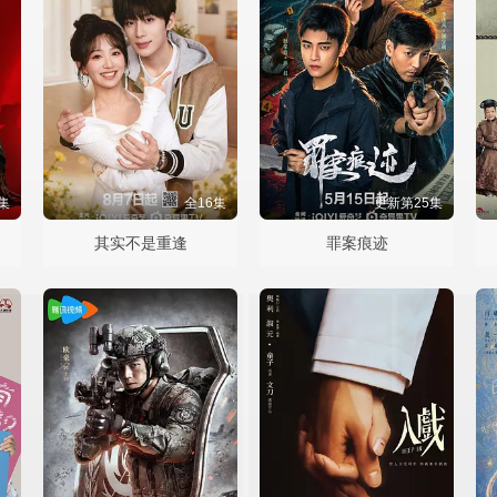
集
全16集
更新第25集
其实不是重逢
罪案痕迹