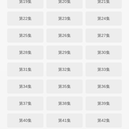
第19集
第20集
第21集
第22集
第23集
第24集
第25集
第26集
第27集
第28集
第29集
第30集
第31集
第32集
第33集
第34集
第35集
第36集
第37集
第38集
第39集
第40集
第41集
第42集