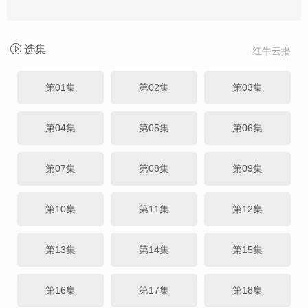
选集
红牛云播
第01集
第02集
第03集
第04集
第05集
第06集
第07集
第08集
第09集
第10集
第11集
第12集
第13集
第14集
第15集
第16集
第17集
第18集