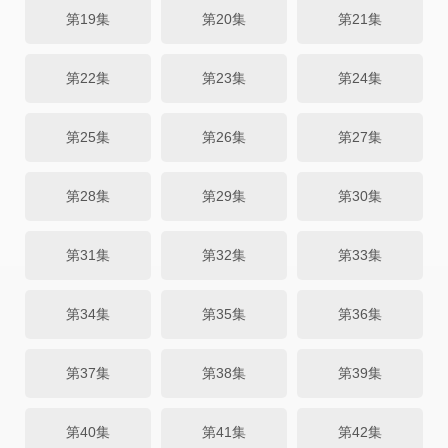
第19集
第20集
第21集
第22集
第23集
第24集
第25集
第26集
第27集
第28集
第29集
第30集
第31集
第32集
第33集
第34集
第35集
第36集
第37集
第38集
第39集
第40集
第41集
第42集