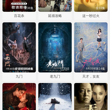
全36集
已完结
全33集
百花杀
延禧攻略
这一秒过火
更新至第16集
已完结
第14集
九门
老九门
天才，女友