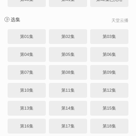
选集
天堂云播
第01集
第02集
第03集
第04集
第05集
第06集
第07集
第08集
第09集
第10集
第11集
第12集
第13集
第14集
第15集
第16集
第17集
第18集