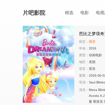
片吧影院
精选
电影
电视
芭比之梦境奇
状态：
国语
年份：
2016
类型：
动画电影
地区：
美国
语言：
英语
更新：
2026-06-0
导演：
Saul Blinko
演员：
Meira Blink
Acosta
A.J
曼
斯派克·