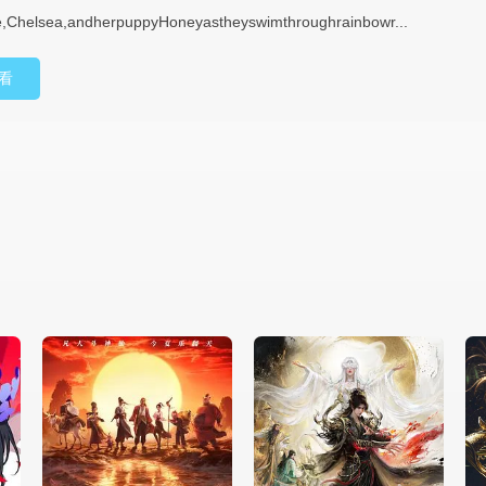
e,Chelsea,andherpuppyHoneyastheyswimthroughrainbowr...
看