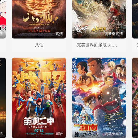
清
高清
更新至高清
完美世界剧场版 九劫焚天
八仙
清
国语
更新至国语