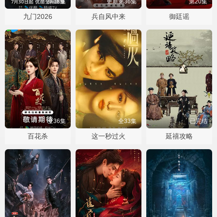
第18集
更新第36集
第20集
九门2026
兵自风中来
御廷谣
全36集
全33集
已完结
百花杀
这一秒过火
延禧攻略