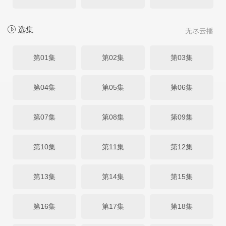
选集
无尽云播
第01集
第02集
第03集
第04集
第05集
第06集
第07集
第08集
第09集
第10集
第11集
第12集
第13集
第14集
第15集
第16集
第17集
第18集