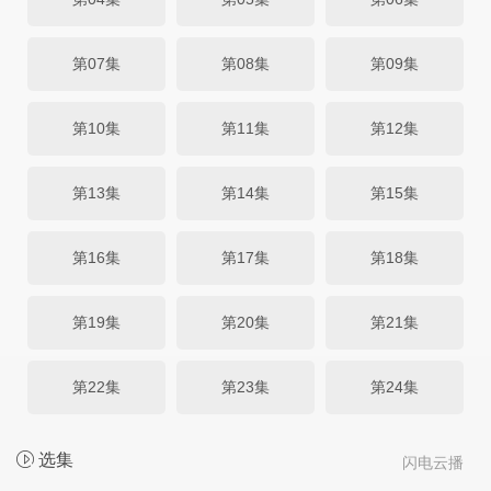
第07集
第08集
第09集
第10集
第11集
第12集
第13集
第14集
第15集
第16集
第17集
第18集
第19集
第20集
第21集
第22集
第23集
第24集
选集
闪电云播