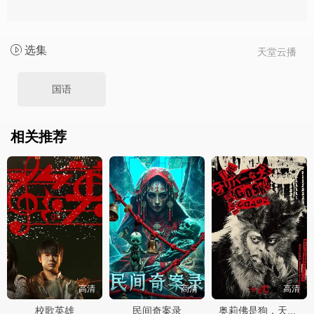
选集
天堂云播
国语
相关推荐
高清
高清
高清
校歌英雄
民间奇案录
奥莉佛是狗，天哪！！这家伙电影版