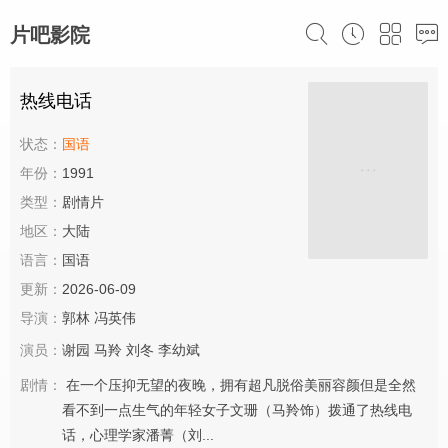
片吧影院
热线电话
状态：
国语
年份：
1991
类型：
剧情片
地区：
大陆
语言：
国语
更新：
2026-06-09
导演：
郭林
冯英伟
演员：
谢园
马羚
刘冬
李幼斌
剧情：
在一个压抑无望的夜晚，拥有超凡脱俗美丽容颜但是全然
看不到一点生气的年轻女子文珊（马羚饰）拨通了热线电
话，心理学家潘菁（刘...