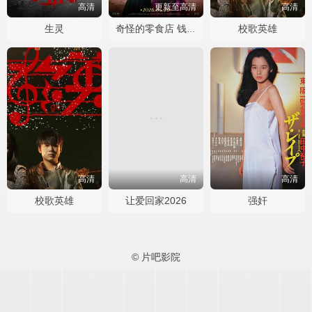
高清
更新至高清
高清
生灵
校歌英雄
奇怪的零食店 钱天堂
高清
高清
高清
校歌英雄
让爱回家2026
强奸
© 片吧影院