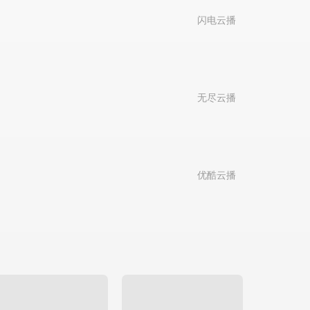
闪电云播
无尽云播
优酷云播