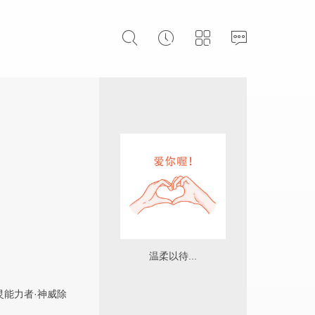
温柔以待...
能力者·神威除