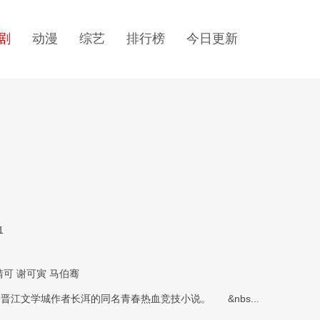
剧
动漫
综艺
排行榜
今日更新
1
靖可
谢可寅
马伯骞
晋江文学城作者长洱的同名青春热血竞技小说。 &nbs...