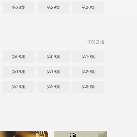
第28集
第29集
第30集
优酷云播
第08集
第09集
第10集
第18集
第19集
第20集
第28集
第29集
第30集