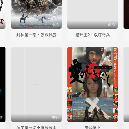
清
高清
高清
封神第一部：朝歌风云
指环王2：双塔奇兵
清
粤语
已完结
倚天屠龙记之魔教教主
爱的曝光