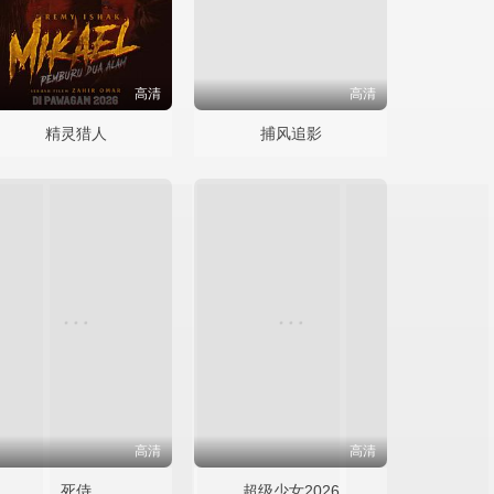
高清
高清
精灵猎人
捕风追影
高清
高清
死侍
超级少女2026