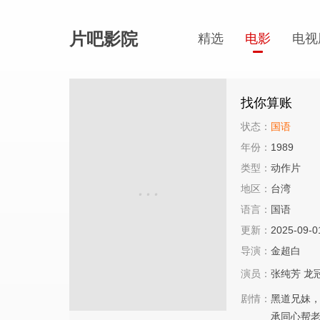
片吧影院
精选
电影
电视
找你算账
状态：
国语
年份：
1989
类型：
动作片
地区：
台湾
语言：
国语
更新：
2025-09-0
导演：
金超白
演员：
张纯芳
龙
剧情：
黑道兄妹
承同心帮老