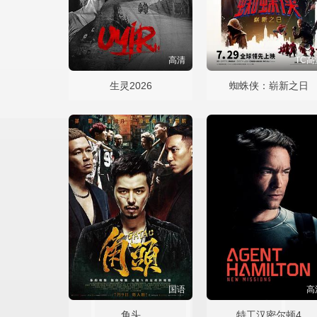
高清
TC高
生灵2026
蜘蛛侠：崭新之日
国语
高
角头
特工汉密尔顿4