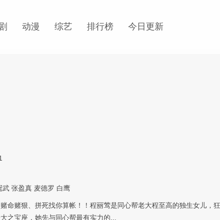
剧
动漫
综艺
排行榜
今日更新
1
冠武
张盈真
麦德罗
白鹰
，赌命赌狠、拼死找你算帐！！程丽莺是同心帮老大程至高的独生女儿，
大之宝座，她先与同心帮最有实力的...