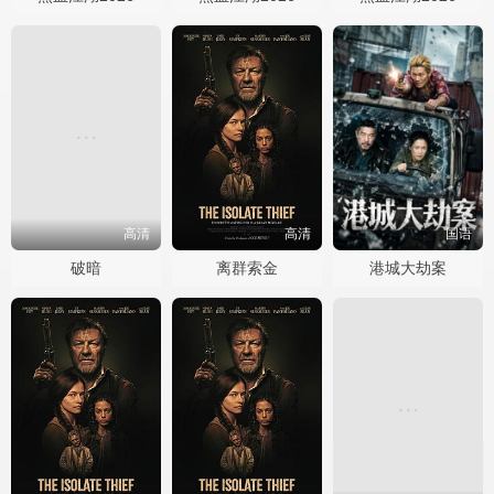
高清
高清
国语
破暗
离群索金
港城大劫案