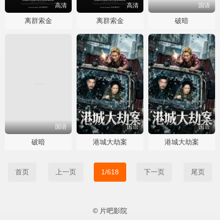
高清
高清
国语
离群索金
离群索金
破暗
国语
国语
国语
破暗
港城大劫案
港城大劫案
首页
上一页
1/618
下一页
尾页
© 片吧影院