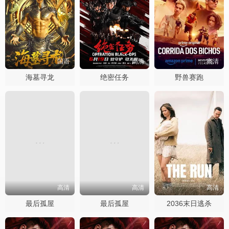
国语
高清
高清
海墓寻龙
绝密任务
野兽赛跑
高清
高清
高清
最后孤屋
最后孤屋
2036末日逃杀