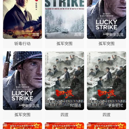
高清
高清
更新至高清
斩毒行动
孤军突围
孤军突围
更新至高清
TC国语
更新至TC
孤军突围
四渡
四渡