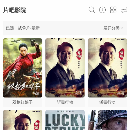
片吧影院
已选：战争片-最新
展开分类
高清
高清
高清
双枪红娘子
斩毒行动
斩毒行动