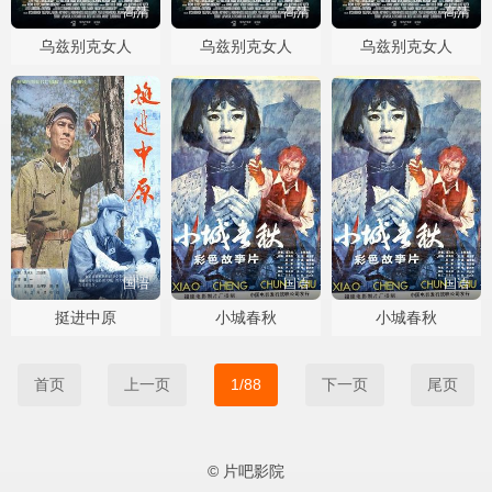
高清
高清
高清
乌兹别克女人
乌兹别克女人
乌兹别克女人
国语
国语
国语
挺进中原
小城春秋
小城春秋
首页
上一页
1/88
下一页
尾页
© 片吧影院