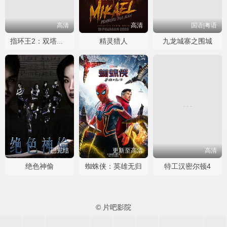
高清
高清
国语|粤语
精灵猎人
九龙城寨之围城
指环王2：双塔奇兵
已完结
更新至高清
高清
绝色神偷
蜘蛛侠：英雄无归
特工汉密尔顿4
© 片吧影院