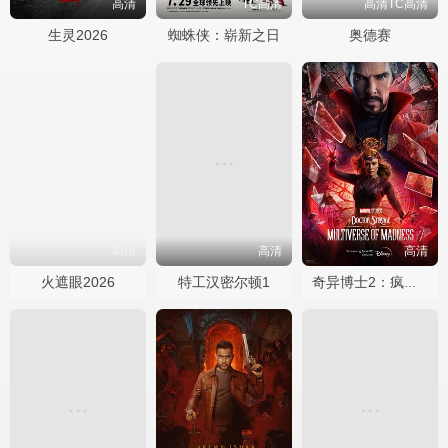
高清
TC高清
高清TC高清
生灵2026
蜘蛛侠：崭新之日
奥德赛
高清
高清
高清
火遮眼2026
特工汉密尔顿1
奇异博士2：疯狂多元宇宙