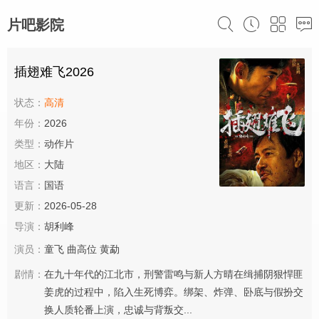
片吧影院
插翅难飞2026
状态：
高清
年份：
2026
类型：
动作片
地区：
大陆
语言：
国语
更新：
2026-05-28
导演：
胡利峰
演员：
童飞
曲高位
黄勐
剧情：
在九十年代的江北市，刑警雷鸣与新人方晴在缉捕阴狠悍匪
姜虎的过程中，陷入生死博弈。绑架、炸弹、卧底与假扮交
换人质轮番上演，忠诚与背叛交...