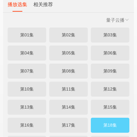
播放选集
相关推荐
量子云播
第01集
第02集
第03集
第04集
第05集
第06集
第07集
第08集
第09集
第10集
第11集
第12集
第13集
第14集
第15集
第16集
第17集
第18集