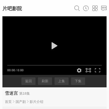
片吧影院
返回
刷新
上集
下集
雪迷宫
第18集
首页
国产剧
影片介绍