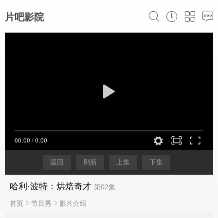
片吧影院
返回
刷新
上集
下集
哈利·波特：烘焙奇才
第02集
首页
节目秀
影片介绍