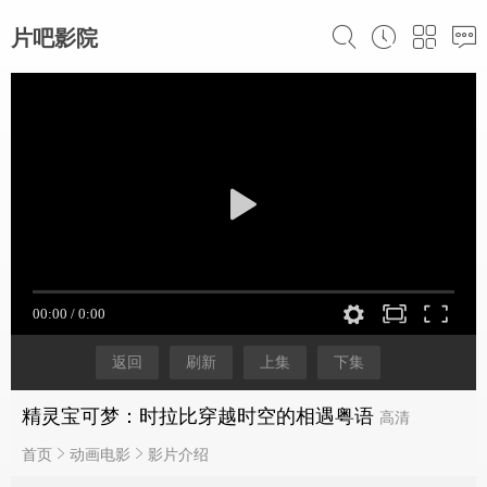
片吧影院
返回
刷新
上集
下集
精灵宝可梦：时拉比穿越时空的相遇粤语
高清
首页
动画电影
影片介绍