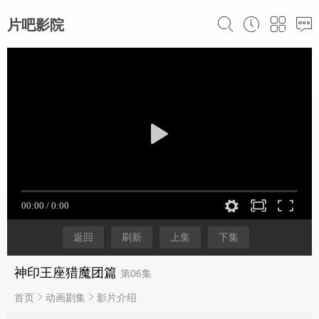
片吧影院
返回
刷新
上集
下集
神印王座猎魔团篇
第06集
首页
动画剧集
影片介绍